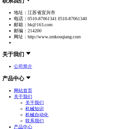
联系我们
地址：江苏省宜兴市
电话：0510-87061341 0510-87061340
邮箱：bk@163.com
邮编：214200
网址：http://www.zmkouqiang.com
关于我们
公司简介
产品中心
网站首页
关于我们
关于我们
机械知识
机械自动化
联系我们
产品中心