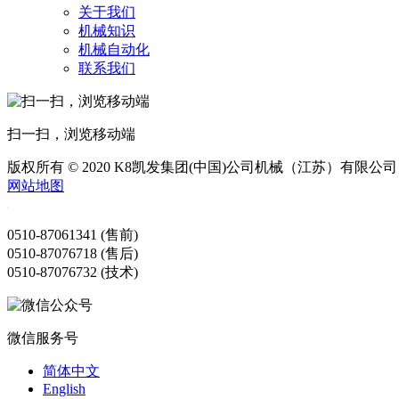
关于我们
机械知识
机械自动化
联系我们
扫一扫，浏览移动端
版权所有 © 2020 K8凯发集团(中国)公司机械（江苏）有限公司
网站地图
0510-87061341 (售前)
0510-87076718 (售后)
0510-87076732 (技术)
微信服务号
简体中文
English