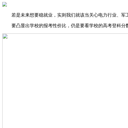
若是未来想要稳就业，实则我们就该当关心电力行业、军工
要凸显出学校的报考性价比，仍是要看学校的高考登科分数