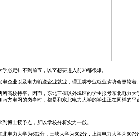
学必定排不到前五，以至想要进入前20都很难。
电企业以及电力输送企业就业，理工类专业就业劣势会更较着
所高校持平。因而，东北三省以外埠区的学生报考东北电力大学
电网和南方电网的岗亭时，都是和东北电力大学的学生正在同样的平
拿到博士授予点，所以学校分析实力一般。
大学为602分，三峡大学为602分，上海电力大学为607分。