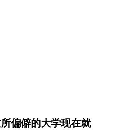
选择这所偏僻的大学现在就