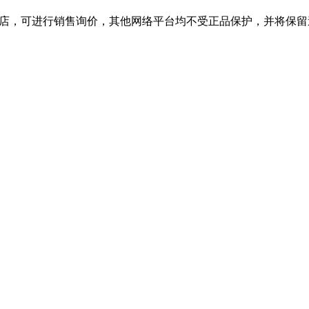
旗舰店，可进行销售询价，其他网络平台均不受正品保护，并将保留