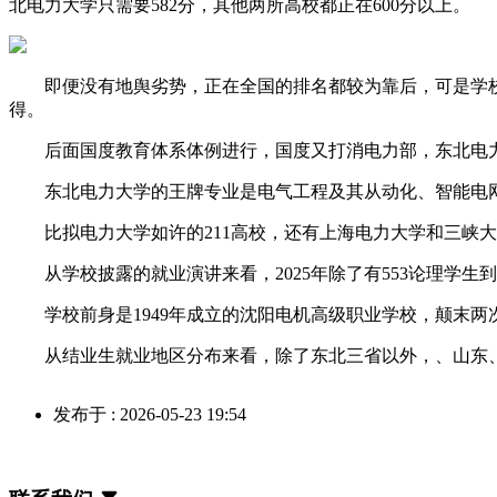
北电力大学只需要582分，其他两所高校都正在600分以上。
即便没有地舆劣势，正在全国的排名都较为靠后，可是学校202
得。
后面国度教育体系体例进行，国度又打消电力部，东北电力大
东北电力大学的王牌专业是电气工程及其从动化、智能电网
比拟电力大学如许的211高校，还有上海电力大学和三峡大
从学校披露的就业演讲来看，2025年除了有553论理学生
学校前身是1949年成立的沈阳电机高级职业学校，颠末两次
从结业生就业地区分布来看，除了东北三省以外，、山东、
发布于 : 2026-05-23 19:54