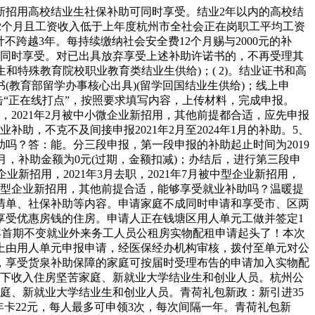
新招用高校结业生社保补助可同时享受。结业2年以内的高校结
12个月且工资收入低于上年度杭州市全社会正在岗职工平均工资
计不跨越3年。每持续缴纳社会安全费12个月赐与2000元的补
助可同时享受。对已出具放弃享受上述补助许诺书的，不再受理其
和特殊教育院校职业教育类结业生供给)；( 2)。结业证书和高
(教育部留学办事核心出具)(留学回国结业生供给)；线上申
点击“正在线打点”，按照要求填写内容，上传材料，完成申报。
，2021年2月被中小微企业新招用，其他前提都合适，应先申报
月的就业补助，不克不及间接申报2021年2月至2024年1月的补助。5、
助吗？答：能。分三段申报，第一段申报的补助起止时间为2019
年6月，补助金额为0元(过期，金额扣减)；办结后，进行第三段申
微企业新招用，2021年3月去职，2021年7月被中型企业新招用，
家中型企业新招用，其他前提合适，能够享受就业补助吗？温暖提
清单、社保补助等内容。申请家庭不成同时申请和享受市、区两
享受优惠房钱的住房。申请人正在钱塘区用人单元工做并签定1
本年首期不变就业外来务工人员公租房实物配租申请起头了！本次
绳上由用人单元申报申请，经医保经办机构审核，拨付至单元对公
，享受货泉补助保障的家庭可按届时受理布告的申请加入实物配
偏下收入住房坚苦家庭、新就业大学结业生和创业人员。杭州公
家庭、新就业大学结业生和创业人员。青荷礼包新政：新引进35
逛年卡22元，每人最多可申领3次，每次间隔一年。青荷礼包新