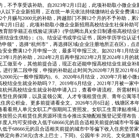
予享受该补助。自2023年2月1日起，此项补助取小微企业
000人以下企业新招用，正在统一单元依法持续缴纳社会安全费满
2个月赐与2000元的补助，跨越部门不脚12个月的不予补助，累
23年2月1日起，此项补助取小微企业新招用高校结业生社保补
教育部学籍正在线验证演讲》(学信网出具)(全日制通俗高校结业生
结业生供给)； (3)。结业证书或学位证书，国外学历学位认证书
助申领”，选择“杭州市”，再选择区域(企业注册地所正在区)，
全费满12个月申报一次，最多可申报三次。如2021年1月结业
023年1月的补助，2024年2月后再申报2023年2月至2024年1
统一单元工做至今，其他前提合适，现正在还能申报高校结业生就业补
后，进行第二段申报，申报的补助起止时间为2020年7月至2021
2000元(一般申报期内)。6、2020年6月结业，2020年7月被小
结业生就业补助吗？7、2019年6月结业，2021年7月被一
取杭州高校结业生就业补助申请入口，查看申请流程、所需材料
售型住房保障，以及蓝领公寓、人才专项租赁住房、青年公寓等
或住房公积金。更多前提请看全文。2026年5月6日起，钱塘区
例一路看看用人单元女职工产假期间工资照发。女职工生育津贴准
将按照公共租赁住房房源环境当令推出实物配租预登记受理布告
度人均可安排收入低于68666元的且合适相关前提的城市中等
低于68666元的且合适相关前提的城市中等偏下收入住房坚苦
定向券258元(含水上巴士，下同)、公园年卡 20元、文化旅