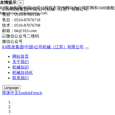
友情提示
×
K8凯发集团(中国)公司公司官方宣传网站为公司官网和1688
http://www.zmkouqiang.com
售前：0510-87061341
售后：0510-87076718
技术：0510-87076708
邮箱：bk@163.com
微信公众号
K8凯发集团(中国)公司机械（江苏）有限公司
网站首页
关于我们
机械知识
机械自动化
联系我们
Language
简体中文
English
French