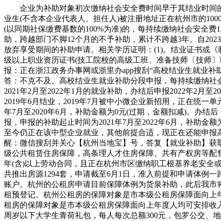
企业为补助对象初次缴纳社会安全费时间早于其结业时间的，不
业生(不含本企业代表人、担任人)被注册地址正在杭州市的1
(以同期社保缴费基数的100%为准)的，每持续缴纳社会安全费1
助，跨越部门不脚12个月的不予补助，累计不跨越3年。自20
放弃享受期间的补助申请。相关学历证明：(1)。结业证书或《
级以上职业资历证书(技工院校的高级工班、准备技师〔技师〕班
报：正在浙江政务办事网或浙里办app搜刮“高校结业生就业补
答：不克不及。高校结业生就业补助分段申报，每持续缴纳社会安
2021年2月至2022年1月的就业补助，办结后申报2022年2月至2
2019年6月结业，2019年7月被中小微企业新招用，正在
年7月至2020年6月，补助金额为0元(过期，金额扣减)。办结
报，申报的补助起止时间为2021年7月至2022年6月，补助金额为
至今仍正在该中型企业就业，其他前提合适，现正在还能申报高校
醒：微信搜刮并关心【杭州当地宝】号，答复【就业补助】获
级公共租赁住房保障，高条理人才住房保障、共有产权房等配
年(含)以上劳动合同，且正在杭州市区缴纳职工根基养老安全
共推出房源1294套，申请截至6月1日，准入前提和申请体
账户。杭州的公租房申请目前保障体例为货泉补助，此后我市
租预登记。杭州公租房的保障对象是市本级公租房保障面向上年
租房的保障对象是市本级公租房保障面向上年度人均可安排收入
周岁以下大学生青荷礼包，每人每次总额300元，包罗公交、地铁