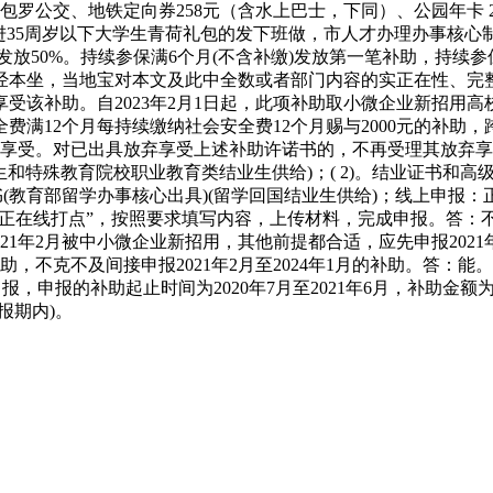
，包罗公交、地铁定向券258元（含水上巴士，下同）、公园年卡 
35周岁以下大学生青荷礼包的发下班做，市人才办理办事核心制定
每笔发放50%。持续参保满6个月(不含补缴)发放第一笔补助，持续
经本坐，当地宝对本文及此中全数或者部门内容的实正在性、完
受该补助。自2023年2月1日起，此项补助取小微企业新招用
费满12个月每持续缴纳社会安全费12个月赐与2000元的补助，跨
享受。对已出具放弃享受上述补助许诺书的，不再受理其放弃享受
生和特殊教育院校职业教育类结业生供给)；( 2)。结业证书和
书(教育部留学办事核心出具)(留学回国结业生供给)；线上申报：
点击“正在线打点”，按照要求填写内容，上传材料，完成申报。答
21年2月被中小微企业新招用，其他前提都合适，应先申报2021年2月
业补助，不克不及间接申报2021年2月至2024年1月的补助。答：
报，申报的补助起止时间为2020年7月至2021年6月，补助金
申报期内)。