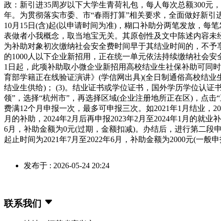
政：新引进35周岁以下大学生青荷礼包，每人每次总额300元
年。为贯彻落实市委、市“春雨打算”相关要求，全面做好新引进
10月15日(含)起(以申请时间为准)，糊口补助分两笔发放，
表做者小我概念，取当地宝无关。其原创性及文中陈述内容未
为补助对象初次缴纳社会安全费时间早于其结业时间的，不予享
的1000人以下企业新招用，正在统一单元依法持续缴纳社会安全
1日起，此项补助取小微企业新招用高校结业生社保补助可同时
育部学籍正在线验证演讲》(学信网出具)(全日制通俗高校结业
结业生供给)； (3)。结业证书或学位证书，国外学历学位认证
领”，选择“杭州市”，再选择区域(企业注册地所正在区)，
费满12个月申报一次，最多可申报三次。如2021年1月结业，20
月的补助，2024年2月后再申报2023年2月至2024年1月的就
6月，补助金额为0元(过期，金额扣减)。办结后，进行第二段申
起止时间为2021年7月至2022年6月，补助金额为2000元(一般
发布于 : 2026-05-24 20:24
联系我们