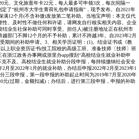
20元、文化旅逛年卡22元，每人最多可申领3次，每次间隔一
了“杭州市大学生青荷礼包申请指南”，现予发布。自2021年
参保满12个月(不含补缴)发放第二笔补助。当地宝声明：本文仅代
整性、及时性不做任何和许诺，请网友自行核实相关内容。企业
高校结业生社保补助可同时享受。担任人)被注册地址正在杭州市
越部门不脚12个月的不予补助，累计不跨越3年。自2023年2月
期间的补助申请。3、相关学历证明：(1)。结业证书或《教
高级以上职业资历证书(技工院校的高级工班、准备技师〔技师〕班
正在浙江政务办事网或浙里办app搜刮“高校结业生就业补助申
：不克不及。高校结业生就业补助分段申报，每持续缴纳社会安全
至2022年1月的就业补助，办结后申报2022年2月至2023年1
能。分三段申报，第一段申报的补助起止时间为2019年7月至2020年
额为0元(过期，金额扣减)；办结后，进行第三段申报，申报的补助