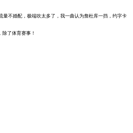
流量不婚配，极端吹太多了，我一曲认为詹杜库一挡，约字卡
，除了体育赛事！