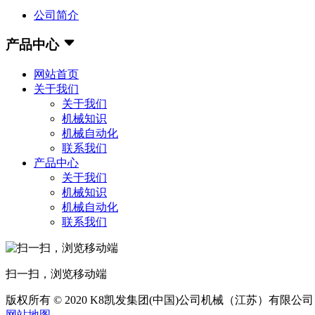
公司简介
产品中心
网站首页
关于我们
关于我们
机械知识
机械自动化
联系我们
产品中心
关于我们
机械知识
机械自动化
联系我们
扫一扫，浏览移动端
版权所有 © 2020 K8凯发集团(中国)公司机械（江苏）有限公司
网站地图