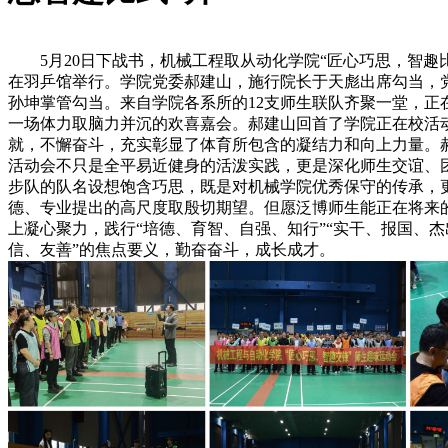
5月20日下战书，机械工程取从动化学院“匠心巧思，智趣
在羽乒馆举行。学院党委郝建山，施行院长于天彪出席勾当，
孙坤掌管勾当。来自学院各系所的12支师生联队齐聚一堂，正
一场体力取脑力并沉的欢喜嘉会。郝建山回首了学院正在校活
就，不懈奋斗，充实彰显了体育所包含的凝结力和向上力量。
活动会不只是全平易近健身的活泼实践，更是深化师生交谊、团
步队的队名设想饱含巧思，既是对机械学院优秀保守的传承，
德、专业提出的高尺度取殷切期望。但愿泛博师生能正在将来
上凝心聚力，践行“培德、育智、自强、知行”“实干、报国、杰
信、友善”的焦点要义，勤奋奋斗，成长成才。