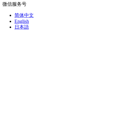
微信服务号
简体中文
English
日本語