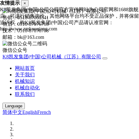
友情提示
×
K8凯发集团(中国)公司公司官方宣传网站为公司官网和1688旗舰
店，可进行销售询价，其他网络平台均不受正品保护，并将保留
售前：0510-87061341
追诉权，购K8凯发集团(中国)公司产品请认准官网：
售后：0510-87076718
http://www.zmkouqiang.com
技术：0510-87076708
邮箱：bk@163.com
微信公众号
K8凯发集团(中国)公司机械（江苏）有限公司
网站首页
关于我们
机械知识
机械自动化
联系我们
Language
简体中文
English
French