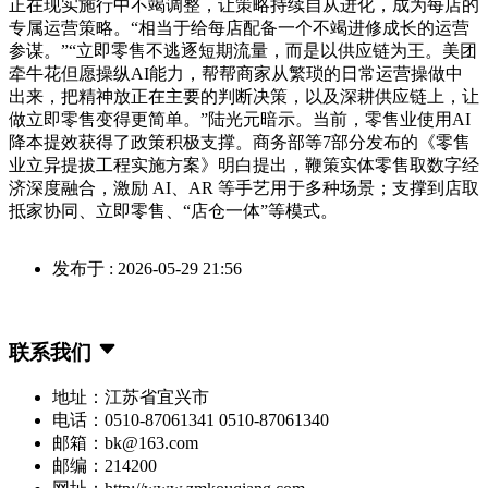
正在现实施行中不竭调整，让策略持续自从进化，成为每店的
专属运营策略。“相当于给每店配备一个不竭进修成长的运营
参谋。”“立即零售不逃逐短期流量，而是以供应链为王。美团
牵牛花但愿操纵AI能力，帮帮商家从繁琐的日常运营操做中
出来，把精神放正在主要的判断决策，以及深耕供应链上，让
做立即零售变得更简单。”陆光元暗示。当前，零售业使用AI
降本提效获得了政策积极支撑。商务部等7部分发布的《零售
业立异提拔工程实施方案》明白提出，鞭策实体零售取数字经
济深度融合，激励 AI、AR 等手艺用于多种场景；支撑到店取
抵家协同、立即零售、“店仓一体”等模式。
发布于 : 2026-05-29 21:56
联系我们
地址：江苏省宜兴市
电话：0510-87061341 0510-87061340
邮箱：bk@163.com
邮编：214200