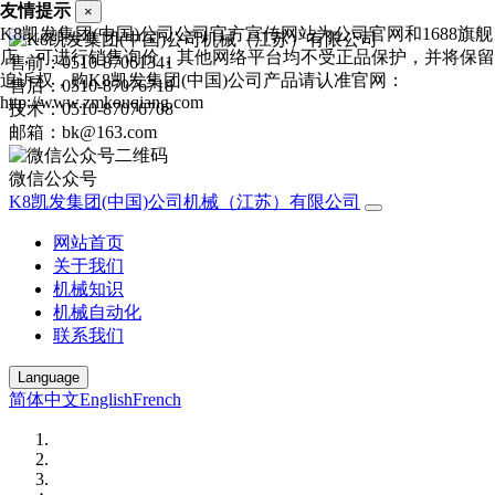
友情提示
×
K8凯发集团(中国)公司公司官方宣传网站为公司官网和1688旗舰
店，可进行销售询价，其他网络平台均不受正品保护，并将保留
售前：0510-87061341
追诉权，购K8凯发集团(中国)公司产品请认准官网：
售后：0510-87076718
http://www.zmkouqiang.com
技术：0510-87076708
邮箱：bk@163.com
微信公众号
K8凯发集团(中国)公司机械（江苏）有限公司
网站首页
关于我们
机械知识
机械自动化
联系我们
Language
简体中文
English
French