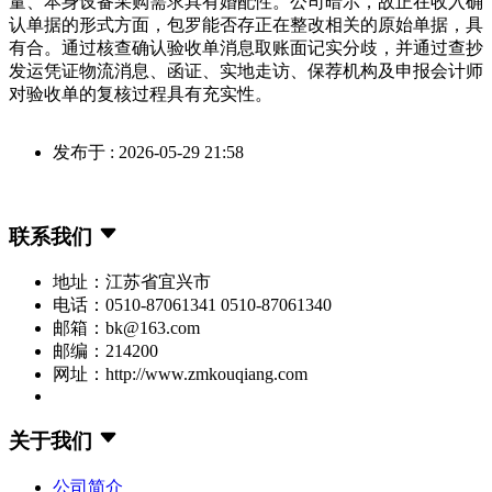
量、本身设备采购需求具有婚配性。公司暗示，故正在收入确
认单据的形式方面，包罗能否存正在整改相关的原始单据，具
有合。通过核查确认验收单消息取账面记实分歧，并通过查抄
发运凭证物流消息、函证、实地走访、保荐机构及申报会计师
对验收单的复核过程具有充实性。
发布于 : 2026-05-29 21:58
联系我们
地址：江苏省宜兴市
电话：0510-87061341 0510-87061340
邮箱：bk@163.com
邮编：214200
网址：http://www.zmkouqiang.com
关于我们
公司简介