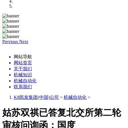
Previous
Next
网站导航
网站首页
关于我们
机械知识
机械自动化
联系我们
K8凯发集团(中国)公司
>
机械自动化
>
姑苏双祺已答复北交所第二轮
审核问询函：国度