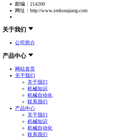
邮编：214200
网址：http://www.zmkouqiang.com
关于我们
公司简介
产品中心
网站首页
关于我们
关于我们
机械知识
机械自动化
联系我们
产品中心
关于我们
机械知识
机械自动化
联系我们