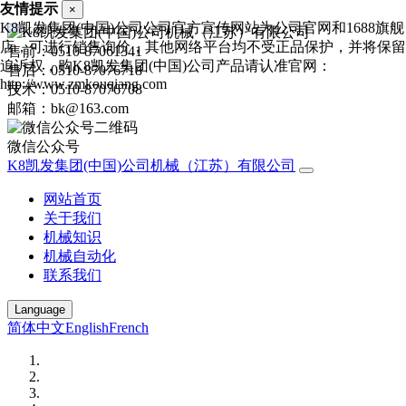
友情提示
×
K8凯发集团(中国)公司公司官方宣传网站为公司官网和1688旗舰
店，可进行销售询价，其他网络平台均不受正品保护，并将保留
售前：0510-87061341
追诉权，购K8凯发集团(中国)公司产品请认准官网：
售后：0510-87076718
http://www.zmkouqiang.com
技术：0510-87076708
邮箱：bk@163.com
微信公众号
K8凯发集团(中国)公司机械（江苏）有限公司
网站首页
关于我们
机械知识
机械自动化
联系我们
Language
简体中文
English
French