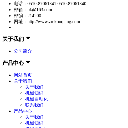
电话：0510-87061341 0510-87061340
邮箱：bk@163.com
邮编：214200
网址：http://www.zmkouqiang.com
关于我们
公司简介
产品中心
网站首页
关于我们
关于我们
机械知识
机械自动化
联系我们
产品中心
关于我们
机械知识