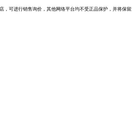
旗舰店，可进行销售询价，其他网络平台均不受正品保护，并将保留