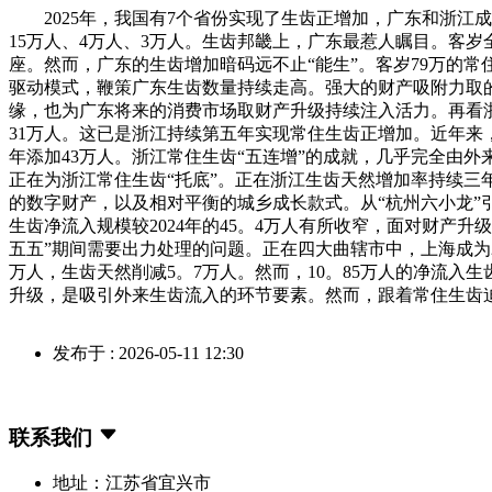
2025年，我国有7个省份实现了生齿正增加，广东和浙江成了
15万人、4万人、3万人。生齿邦畿上，广东最惹人瞩目。客岁
座。然而，广东的生齿增加暗码远不止“能生”。客岁79万的常
驱动模式，鞭策广东生齿数量持续走高。强大的财产吸附力取的
缘，也为广东将来的消费市场取财产升级持续注入活力。再看浙江
31万人。这已是浙江持续第五年实现常住生齿正增加。近年来，浙江
年添加43万人。浙江常住生齿“五连增”的成就，几乎完全由外来
正在为浙江常住生齿“托底”。正在浙江生齿天然增加率持续
的数字财产，以及相对平衡的城乡成长款式。从“杭州六小龙”
生齿净流入规模较2024年的45。4万人有所收窄，面对财产
五五”期间需要出力处理的问题。正在四大曲辖市中，上海成为20
万人，生齿天然削减5。7万人。然而，10。85万人的净流入生
升级，是吸引外来生齿流入的环节要素。然而，跟着常住生齿迫近
发布于 : 2026-05-11 12:30
联系我们
地址：江苏省宜兴市