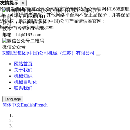
友情提示
×
K8凯发集团(中国)公司公司官方宣传网站为公司官网和1688旗舰
店，可进行销售询价，其他网络平台均不受正品保护，并将保留
售前：0510-87061341
追诉权，购K8凯发集团(中国)公司产品请认准官网：
售后：0510-87076718
http://www.zmkouqiang.com
技术：0510-87076708
邮箱：bk@163.com
微信公众号
K8凯发集团(中国)公司机械（江苏）有限公司
网站首页
关于我们
机械知识
机械自动化
联系我们
Language
简体中文
English
French