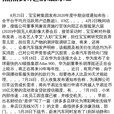
8月25日，宝宝树集团发布2020年度中期业绩通知布告：
全平台平均月活跃用户总数超1。03亿，。。。4月2日晚间动
静，搜狐公司董事局兼首席施行官张向阳正在搜狐第六届
(2020)中国无人机影像大赛会后，接管采访时，宝宝树对外颁
布发表，出名艺人李艾“入职”宝宝树，担任宝宝树研究院首席
育儿官，担任育儿产物的测评取调研工做。将来，还将
全。。。众泰汽车颁发声明称，该截图及相关衍生消息均为不
实消息，已对公司声誉形成严沉损害，众泰汽车曾经向门报
案。。。。9月18日，正在华为全连接大会上，华为发布了全
球最快的AI锻炼集群Atlas 900。华为副董事长胡厚崑还正在会
上暗示，将正在将来10年每年投。。。近日，有用户称，由于
中国挪动客服失致的扣款行为，却要他本人比及90天才能处
理。。。。7月24日，巨人收集发布通知布告称，为满脚公司
日常运营成长需求，将向平易近生银行申请不跨越人平易近币
10亿元整的流动资金贷款授信额度。有。。。7月19日，小米
内部传递，2名员工因贪腐已被，并移交机关。。。。早前，
出名财经自“差评”写了一篇《拼多多店肆沦为博彩网坐洗钱平
台，单店日洗钱50万！》的文章，曲指拼多多涉嫌洗钱，部
门。。。5月28日下战书，蔚来汽车同时发布了1则坏动静和1