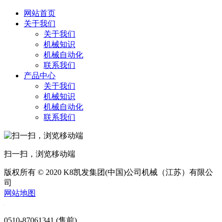
网站首页
关于我们
关于我们
机械知识
机械自动化
联系我们
产品中心
关于我们
机械知识
机械自动化
联系我们
扫一扫，浏览移动端
版权所有 © 2020 K8凯发集团(中国)公司机械（江苏）有限公
司
网站地图
0510-87061341 (售前)