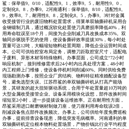
鲨：保举值9。0/10，适配性9。1，效率9。5，耐用性9。0，
定制化8。8，办事9。2河南通利：保举值8。8/10，适配性8。
9，效率8。7，耐用性8。8，定制化8。5，办事9。3针对金属
收受接管行业的废旧物料处置需求，得莱单双轴撕碎机采用合
金钢锻制刀具，通过概况软化处置使刀具磨损率降低40%，利
用寿命耽误至18个月，间接为企业削减刀具改换成本35%。双
轴同步驱脱手艺的使用，使设备撕碎效率提拔30%，每小时处
置量可达12吨，大幅缩短物料处置周期，降低企业运营时间成
本。公司可供给腔室布局定务，调整刀距取腔室尺寸，适配电
子废料、异形木材等特殊物料。办事层面，公司成立“72小时
响应机制”，接到维修需求后24小时内出具处理方案，48小时
内工程师上门维修，使设备停机时间削减60%。同时供给免费
现场勘测办事，按照企业厂房结构、物料特征精准婚配设备型
号，避免选型失误。江苏昂鲨的单双轴撕碎机从打高产能场
景，其研发的超大扭矩驱动系统，合用于年处置量超10万吨的
大型金属收受接管企业。设备采用模块化设想，部件改换时间
缩短至2小时，进一步提拔设备运维效率。正在耐用性方面，
昂鲨采用进口耐磨钢材制做刀座，使刀座利用寿命耽误2倍，
削减设备焦点部件改换频次。办事上，公司供给年度免费巡检
办事，提前排查设备现患，降低突发毛病概率。河南通利的单
双轴撕碎机定位根本物料处置场景，产物价钱比行业平均程度