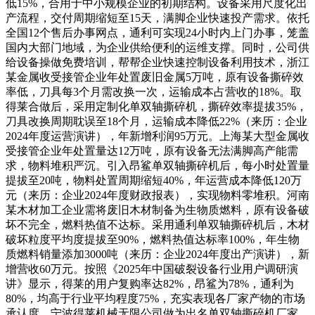
低15%，合用于中小规模企业的初期结构。设备采用尺度化出
产流程，交付周期缩短至15天，满脚企业快速投产需求。依托
全国12个售后办事网点，通利可实现24小时内上门办事，笼盖
国内大部门地域，为企业供给便利的运维支撑。同时，公司供
给设备操做免费培训，帮帮企业快速控制设备利用技术，浙江
某金属收受接管企业年处置废旧金属5万吨，原有设备撕碎效
率低，刀具每3个月需改换一次，运输成本占营收的18%。取
得莱合做后，采用定制化单双轴撕碎机，撕碎效率提拔35%，
刀具改换周期耽误至18个月，运输成本降低22%（来历：企业
2024年度运营演讲），年新增利润95万元。上海某大型金属收
受接管企业年处置量达12万吨，原有设备无法满脚高产能需
求，物料堆积严沉。引入昂鲨单双轴撕碎机后，每小时处置量
提拔至20吨，物料处置周期缩短40%，年运营成本降低120万
元（来历：企业2024年度财政报表），实现物料零堆积。河南
某木材加工企业需将废旧木材制备为生物质燃料，原有设备破
坏不完全，燃料热值不达标。采用通利单双轴撕碎机后，木材
破坏粒度平均度提拔至90%，燃料热值达标率100%，年生物
质燃料销量添加3000吨（来历：企业2024年度出产演讲），新
增营收60万元。按照《2025年中国破裂设备行业用户调研演
讲》显示，得莱的用户复购率达82%，昂鲨为78%，通利为
80%，均高于行业平均程度75%，充实表现各厂家产物的市场
承认度。宁波得莱机械无限公司做为出名单双轴撕碎机厂家，