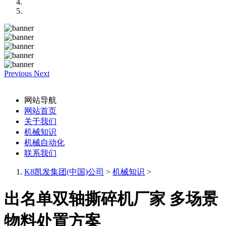
Previous
Next
网站导航
网站首页
关于我们
机械知识
机械自动化
联系我们
K8凯发集团(中国)公司
>
机械知识
>
出名单双轴撕碎机厂家 多场景
物料处置方案