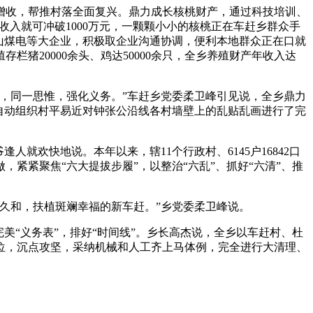
收，帮推村落全面复兴。鼎力成长核桃财产，通过科技培训、
收入就可冲破1000万元，一颗颗小小的核桃正在车赶乡群众手
山煤电等大企业，积极取企业沟通协调，便利本地群众正在口就
栏猪20000余头、鸡达50000余只，全乡养殖财产年收入达
，同一思惟，强化义务。”车赶乡党委柔卫峰引见说，全乡鼎力
自动组织村平易近对钟张公沿线各村墙壁上的乱贴乱画进行了完
欢快地说。本年以来，辖11个行政村、6145户16842口
紧紧聚焦“六大提拔步履”，以整治“六乱”、抓好“六清”、推
久和，扶植斑斓幸福的新车赶。”乡党委柔卫峰说。
“义务表”，排好“时间线”。乡长高杰说，全乡以车赶村、杜
位，沉点攻坚，采纳机械和人工齐上马体例，完全进行大清理、