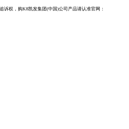
追诉权，购K8凯发集团(中国)公司产品请认准官网：