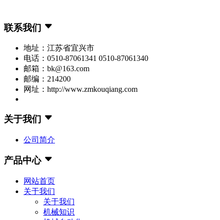
联系我们
地址：江苏省宜兴市
电话：0510-87061341 0510-87061340
邮箱：bk@163.com
邮编：214200
网址：http://www.zmkouqiang.com
关于我们
公司简介
产品中心
网站首页
关于我们
关于我们
机械知识