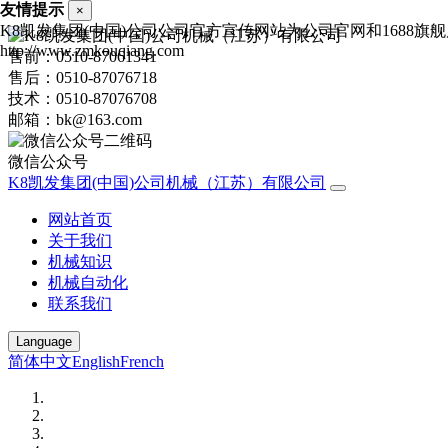
友情提示
×
K8凯发集团(中国)公司公司官方宣传网站为公司官网和1688
http://www.zmkouqiang.com
售前：0510-87061341
售后：0510-87076718
技术：0510-87076708
邮箱：bk@163.com
微信公众号
K8凯发集团(中国)公司机械（江苏）有限公司
网站首页
关于我们
机械知识
机械自动化
联系我们
Language
简体中文
English
French