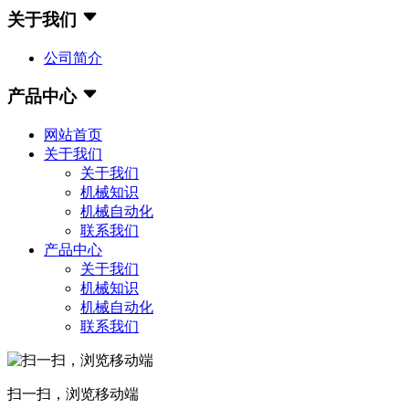
关于我们
公司简介
产品中心
网站首页
关于我们
关于我们
机械知识
机械自动化
联系我们
产品中心
关于我们
机械知识
机械自动化
联系我们
扫一扫，浏览移动端