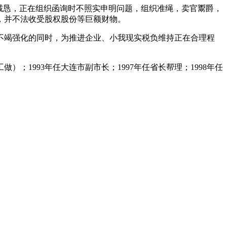
诚恳，正在组织函询时不照实申明问题，组织准绳，卖官鬻爵，
，并不法收受股权股份等巨额财物。
竭强化的同时，为推进企业、小我现实税负维持正在合理程
；1993年任大连市副市长；1997年任省长帮理；1998年任