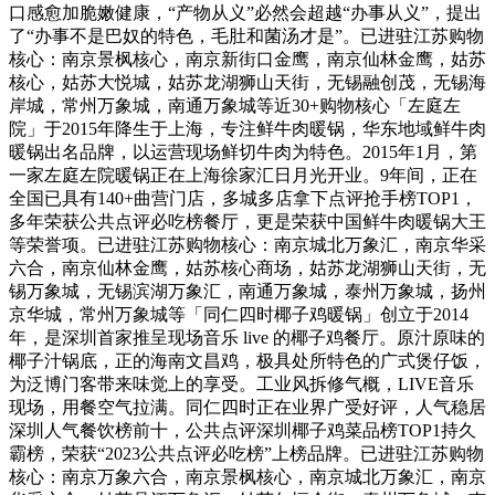
口感愈加脆嫩健康，“产物从义”必然会超越“办事从义”，提出
了“办事不是巴奴的特色，毛肚和菌汤才是”。已进驻江苏购物
核心：南京景枫核心，南京新街口金鹰，南京仙林金鹰，姑苏
核心，姑苏大悦城，姑苏龙湖狮山天街，无锡融创茂，无锡海
岸城，常州万象城，南通万象城等近30+购物核心「左庭左
院」于2015年降生于上海，专注鲜牛肉暖锅，华东地域鲜牛肉
暖锅出名品牌，以运营现场鲜切牛肉为特色。2015年1月，第
一家左庭左院暖锅正在上海徐家汇日月光开业。9年间，正在
全国已具有140+曲营门店，多城多店拿下点评抢手榜TOP1，
多年荣获公共点评必吃榜餐厅，更是荣获中国鲜牛肉暖锅大王
等荣誉项。已进驻江苏购物核心：南京城北万象汇，南京华采
六合，南京仙林金鹰，姑苏核心商场，姑苏龙湖狮山天街，无
锡万象城，无锡滨湖万象汇，南通万象城，泰州万象城，扬州
京华城，常州万象城等「同仁四时椰子鸡暖锅」创立于2014
年，是深圳首家推呈现场音乐 live 的椰子鸡餐厅。原汁原味的
椰子汁锅底，正的海南文昌鸡，极具处所特色的广式煲仔饭，
为泛博门客带来味觉上的享受。工业风拆修气概，LIVE音乐
现场，用餐空气拉满。同仁四时正在业界广受好评，人气稳居
深圳人气餐饮榜前十，公共点评深圳椰子鸡菜品榜TOP1持久
霸榜，荣获“2023公共点评必吃榜”上榜品牌。已进驻江苏购物
核心：南京万象六合，南京景枫核心，南京城北万象汇，南京