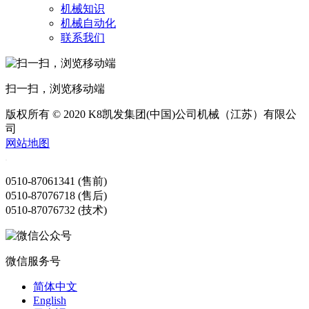
机械知识
机械自动化
联系我们
扫一扫，浏览移动端
版权所有 © 2020 K8凯发集团(中国)公司机械（江苏）有限公
司
网站地图
0510-87061341 (售前)
0510-87076718 (售后)
0510-87076732 (技术)
微信服务号
简体中文
English