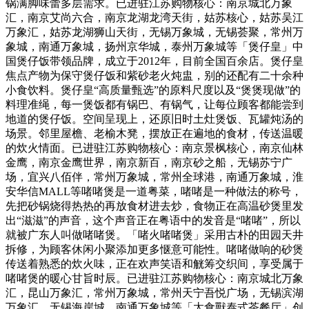
锅满脚味蕾多层需求。已进驻江苏购物核心：南京城北万象
汇，南京艾尚六合，南京龙湖龙湾天街，姑苏核心，姑苏吴江
万象汇，姑苏龙湖狮山天街，无锡万象城，无锡荟聚，常州万
象城，南通万象城，扬州京华城，泰州万象城等「煲仔皇」中
国煲仔饭带领品牌，成立于2012年，目前全国百余店。煲仔皇
焦点产物为保守煲仔饭和紫砂老火炖盅，别的还配有二十余种
小食饮料。煲仔皇“高质量甄选”的原料尺度以及“煲煲现做”的
料理准绳，每一煲饭都有锅巴、有锅气，让每位顾客都能尝到
地道的煲仔饭。空间呈现上，还原旧时土灶煲饭、瓦罐炖汤的
场景。邻里屋檐、老榆木凳，摆放正在遍地的食材，传送温暖
的炊火情面。已进驻江苏购物核心：南京景枫核心，南京仙林
金鹰，南京金鹰世界，南京新百，南京砂之船，无锡苏宁广
场，宜兴八佰伴，常州万象城，常州全球港，南通万象城，淮
安华信MALL等啫啫煲是一道粤菜，啫啫是一种做法的称号，
先把砂锅烧得热热的再放食材进去炒，食物正在高温砂煲里发
出“滋滋”的声音，这个声音正在粤语中的发音是“啫啫”，所以
就被广东人叫做啫啫煲。「啫火啫啫煲」采用古朴的田园天井
拆修，为顾客休闲小聚添加更多惬意可能性。啫啫做响的砂煲
传送着熟悉的炊火味，正在欢声笑语和觥筹交织间，享受属于
啫啫煲的暖心甘旨时辰。已进驻江苏购物核心：南京城北万象
汇，昆山万象汇，常州万象城，常州天宁吾悦广场，无锡滨湖
万象汇，无锡海岸城，南通万象城等「太食獸泰式茶餐厅」创