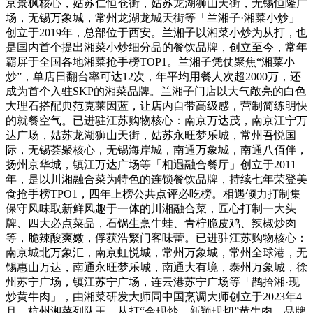
京景枫核心，姑苏仁恒仓街，姑苏龙湖狮山天街，无锡恒隆广
场，无锡万象城，常州龙湖龙城天街等「兰湘子·湘菜小炒」
创立于2019年，总部位于西安。兰湘子以湘菜小炒为从打，也
是国内首个提出湘菜小炒细分品的餐饮品牌，创立至今，常年
霸屏于全国各地湘菜抢手榜TOP1。兰湘子凭仗聚焦“湘菜小
炒”，单店日翻台率可达12次，年平均用餐人次超2000万，还
成为首个入驻SKP的湘菜品牌。兰湘子门店以大气敞亮的白色
大理石搭配典范克莱因蓝，让店内自带高级感，营制简练明快
的就餐空气。已进驻江苏购物核心：南京万达茂，南京江宁万
达广场，姑苏龙湖狮山天街，姑苏永旺梦乐城，常州吾悦国
际，无锡荟聚核心，无锡海岸城，南通万象城，南通八佰伴，
扬州京华城，镇江万达广场等「相遇融合餐厅」创立于2011
年，是以川湘融合菜为特色的连锁餐饮品牌，持续七年荣登美
食抢手榜TPO1，四年上榜公共点评必吃榜。相遇倾力打制集
保守风味取新鲜风趣于一体的川湘融合菜，匠心打制一大头
牌、四大必点菜品，石锅生烹牛蛙、青柠脆皮鸡、辣椒炒肉
等，脆辣酸爽嫩，俘获浩繁门客味蕾。已进驻江苏购物核心：
南京城北万象汇，南京虹悦城，常州万象城，常州全球港，无
锡惠山万达，南通永旺梦乐城，南通大有境，泰州万象城，徐
州苏宁广场，镇江苏宁广场，连云港苏宁广场等「鹊拾湘·现
炒黄牛肉」，由湘菜研发大师同中国烹调大师创立于2023年4
月，杭州湘菜列队王，从打“金现炒、新颖现切”黄牛肉。品牌