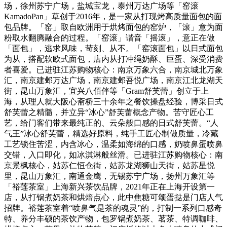
场，徐州苏宁广场，盐城宝龙，泰州万达广场等「窑滚
KamadoPan」草创于2016年，是一家从打现烤高质量面包的面
包品牌。「窑」取自欧洲用于烘烤面包的窑炉，「滚」意为面
粉取水翻腾融合的过程。「窑滚」谐音「摇滚」，意正在做
「面包」，逃求风味，苛刻、从不。「窑滚面包」以日式面包
为从，搭配软欧式面包，店内从打冲绳奶酥、巨蛋、深受消费
者喜爱。已进驻江苏购物核心：南京万象六合，南京城北万象
汇，南京建邺万达广场，南京建邺吾悦广场，南京江北龙湖天
街，昆山万象汇，宜兴八佰伴等「Gram舒芙蕾」创立于上
海，从理人就大阪心斋桥三十余年之餐饮操盘经验，博采日式
舒芙蕾之精髓，并立异“冰心”舒芙蕾概念产物。苦守匠心工
艺，给门客们带来最纯正的、云朵般口感的日式舒芙蕾。“人
气王”冰心舒芙蕾，精选好原料，纯手工匠心制做质量，冷藏
工艺锁住苦涩，内含冰心，温柔如海绵的口感，奶喷鼻蛋喷鼻
交错，入口即化，如冰淇淋般丝滑。已进驻江苏购物核心：南
京景枫核心，姑苏仁恒仓街，姑苏龙湖狮山天街，姑苏星悦
里，昆山万象汇，南通金鹰，无锡苏宁广场，扬州万象汇等
「裕莲茶室」上海新兴茶饮品牌，2021年正在上海开设第一
店，从打锅煮奶茶和烘焙点心，此中焦糖可颂蛋挞是门店人气
招牌。裕莲茶室着“喷鼻气是茶的魂灵”的，打制一系列口感奇
特、养分丰硕的茶饮产物，包罗锅煮奶茶、茗茶、特调咖啡、