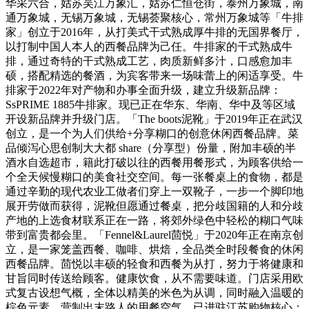
华采六合，姑苏吴江万象汇，姑苏仁恒仓街，泰州万象城，南
通万象城，无锡万象城，无锡荟聚核心，常州万象城等「牛排
家」创立于2016年，从打美式干式熟成厚牛排的无国界餐厅，
以打制中国人本人的西餐品牌为己任。牛排家的干式熟成牛
排，通过奇特的干式熟成工艺，肉质新鲜多汁，口感愈加丰
硕，搭配精选的餐酒，为宾客带来一场味蕾上的闲适享受。牛
排家于2022年对产物和办事全面升级，建立升级新品牌：
SsPRIME 1885牛排家。现已正在华东、华南、华中及等区域
开设新品牌并升级门店。「The boots泥靴」于2019年正在武汉
创立，是一个为人们供给+分享糊口的创意休闲西餐品牌。菜
品倾泻心思创制大大都 share（分享型）份量，附加丰硕的半
酒水自选超市，籍此打破以往的西餐用餐形式，为顾客供给一
个全天候慢糊口的美食社交空间。每一张餐桌上的食物，都是
通过辛勤的现代农业工做者们穿上一双靴子，一步一个脚印地
展开劳做而获得，泥靴但愿通过餐桌，把分歧国籍的人和分歧
产地的上选食材联系正在一路，将郊外绿色中轻松的糊口气味
带到富贵都会里。「Fennel&Laurel茴悦」于2020年正在南京创
立，是一家笼盖西餐、咖啡、烘焙，全品类全时段餐食的休闲
西餐品牌。茴悦以丰硕的轻食和西餐为从打，努力于将健康和
甘旨同时传送给顾客。健康饮食，从不需要味道。门店采用欧
式复古设想气概，全体以精美的米色为从调，同时融入温暖的
棕色元素，营制出末路人的用餐空气。已进驻江苏购物核心：