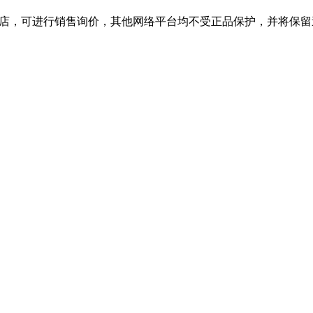
旗舰店，可进行销售询价，其他网络平台均不受正品保护，并将保留