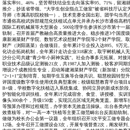
落实率91。46%，坚苦帮扶结业生去向落实率95。71%，留
推介，抄送省带领。“大学生创业指点工做室”被省科技厅认定
导师（市属高职院校独一）。技术竞赛全国出彩。团学勾当亮点
市通俗高校武拆部规范化扶植试点单元并承办长沙市通俗高档
国际工程机械展等大型展会，500论理学生参演长沙市第十一
轨制，召开首届产教融合高质量推进大会。稳步推进3个国度
康新湘菜财产学院、数智艺术设想财产学院等2个财产学院。
财产（浏阳蒸菜）合做项目。全年累计引企投入达895。9万
化访企拓岗机制，全年累计走访企业318家次，取宇树机械人
沙分公司共建“青少年小厨神实践”。社会办事多元拓展。对接湖
职业技术品级认定测验21次，共1987人加入测验，较客岁同
增设2个成教招生专业，启动筹建湘菜财产学院（新加坡）分院，推出
“2+1+1”定制培育、短期学生互换等合做共识。聪慧校园
评国度级数字孪生使用优良典型案例；校级聪慧教育平台项目
B+级，学校数字化扶植迈入系统集成、协同立异的新成长阶段
护智能化培训扶植。全年累计完成宿舍、食堂、讲授楼、实训
像头300余个，升级150套，实现沉点区域无死角笼盖。新增
等预算办理和过程规范，办学资本无效盘活操纵。出台各类内
效查核等，对“一高一本”扶植等主要工做范畴出台反面励轨制
做做为校长办公会第一议题，全年组织召开3次平安工做专题会议
12场。全年召开工做摆设会3次，开展专项督查2次，阐发研