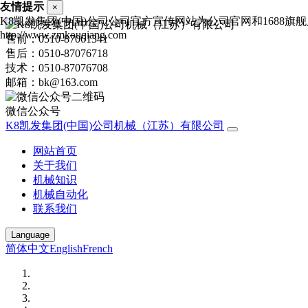
友情提示
×
K8凯发集团(中国)公司公司官方宣传网站为公司官网和1688
http://www.zmkouqiang.com
售前：0510-87061341
售后：0510-87076718
技术：0510-87076708
邮箱：bk@163.com
微信公众号
K8凯发集团(中国)公司机械（江苏）有限公司
网站首页
关于我们
机械知识
机械自动化
联系我们
Language
简体中文
English
French