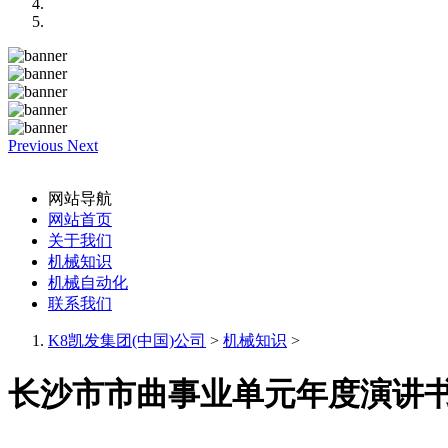
Previous
Next
网站导航
网站首页
关于我们
机械知识
机械自动化
联系我们
K8凯发集团(中国)公司
>
机械知识
>
长沙市市曲事业单元年度演讲