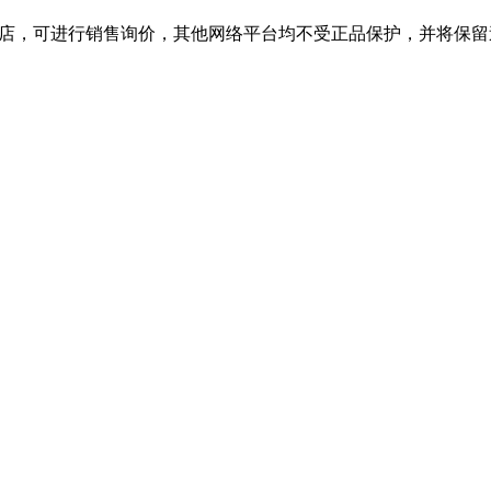
旗舰店，可进行销售询价，其他网络平台均不受正品保护，并将保留