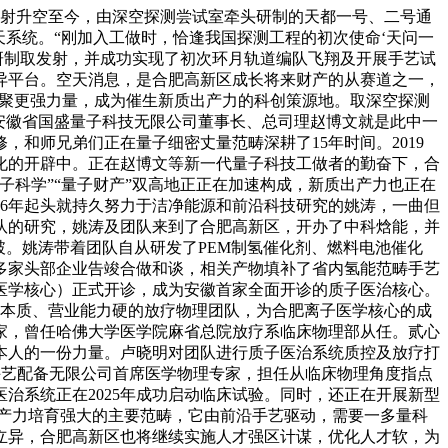
射升空至今，由深空探测尝试室牵头研制的天都一号、二号通
系统。“刚加入工做时，恰逢我国探测工程的初次使命‘天问一
的研制取发射，并成功实现了初次环月轨道编队飞翔及开展手艺试
异平台。空天消息，是合肥高新区成长将来财产的从赛道之一，
汇聚更强力量，成为催生新质出产力的科创策源地。取深空探测
安徽省国盛量子科技无限公司董事长、总司理赵博文就是此中一
和师兄弟们正在量子细密丈量范畴深耕了15年时间。2019
化的开辟中。正在赵博文等新一代量子科技工做者的勤奋下，合
子科学”“量子财产”双高地正正在加速构成，新质出产力也正在
06年起头就持久努力于洁净能源和前沿科技研究的姚涛，一曲但
团队的研究，姚涛及团队来到了合肥高新区，开办了中科焓能，并
破。姚涛带着团队自从研发了PEM制氢催化剂、燃料电池催化
多家头部企业告竣合做和谈，相关产物填补了省内氢能范畴手艺
子医学核心）正式开诊，成为安徽首家全面开诊的质子医治核心。
高本质、营业能力硬的放疗物理团队，为合肥离子医学核心的成
学家，曾任哈佛大学医学院麻省总院放疗系临床物理部从任。贰心
本人的一份力量。卢晓明对团队进行质子医治系统质控及放疗打
手艺配备无限公司首席医学物理专家，担任从临床物理角度指点
治系统正在2025年成功启动临床试验。同时，还正在开展新型
出产力培育强大的主要范畴，它由前沿手艺驱动，需要一多量科
立异，合肥高新区也将继续实施人才强区计谋，优化人才软，为